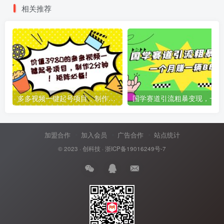
相关推荐
多多视频一键起号项目，制作2分钟！矩阵必备！
国
加盟合作
加入会员
广告合作
站点统计
© 2023 ·
创科技
·
浙ICP备19016249号-7