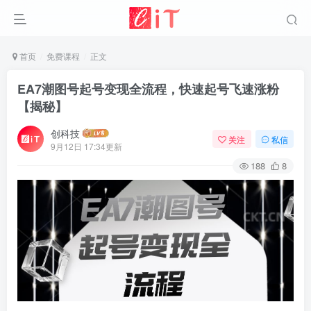
首页
免费课程
正文
EA7潮图号起号变现全流程，快速起号飞速涨粉
【揭秘】
创科技
关注
私信
9月12日 17:34更新
188
8