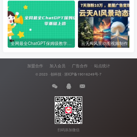
全网最全ChatGPT保姆级教学，零基础上路
云天AI风景动图视频制作，7天涨
加盟合作
加入会员
广告合作
站点统计
© 2023 ·
创科技
·
浙ICP备19016249号-7
扫码添加微信