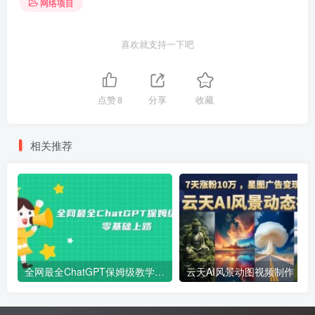
网络项目
喜欢就支持一下吧
点赞
8
分享
收藏
相关推荐
全网最全ChatGPT保姆级教学，零基础上路
云天AI风景动图视频制作，7天涨