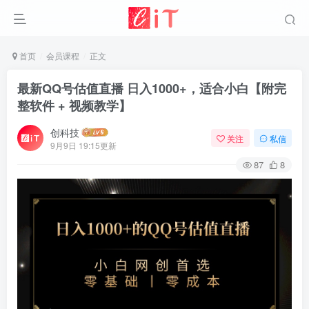
首页
会员课程
正文
最新QQ号估值直播 日入1000+，适合小白【附完
整软件 + 视频教学】
创科技
关注
私信
9月9日 19:15更新
87
8