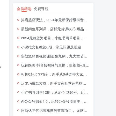
会员精选
免费课程
抖店起店玩法，2024年最新保姆级抖音小店开店教程（26节视频课）
最新闲鱼系列课，店群无货源模式-爆品打造硬件+软件+人工（20节课）
2024最稳蓝海项目，小红书商单项目，没有之一【揭秘】
小说推文私教第8期，常见问题及规避
实战派销售视频课|孤独九剑，九大章节环环相扣，全面讲解销售
。
玩转医美 抖音短视频与直播：短视频+直播+美学分享+团购（37节）
你
相机0起步学拍车：新手从0基础带大家玩转汽车摄影（18节课）
沃尔玛爆款攻略：新手卖家旺季运营指南（11节视频课）
小红书特训营12期：从定位 到起号、到变现全路径带你快速打通爆款任督二脉
AI公众号掘金4.0，玩转公众号流量主，快速生成原创文章，可矩阵【揭秘】
阿斯达年代记游戏搬砖蓝海项目， 无脑搬砖日入一两张【揭秘】