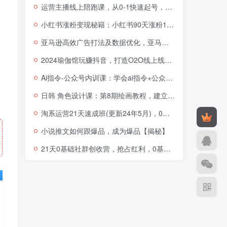
运营主播线上陪跑课，从0-1快速起号，猴帝1600线上课(更新24年5月)
小红书涨粉变现秘籍：小红书90天涨粉18W，1周涨粉破万，半年矩阵号粉丝破百万
亚马逊高效广告打法及数据优化，亚马逊高阶广告打法课
2024瑜伽馆玩赚抖音，打造O2O线上线下超级门店
Ai指令-公众号内训课：学会ai指令+公众号的底层逻辑（7节课）
日韩 角色设计课：第8期绘画教程，建立适合自己的设计体系（38节课）
淘系运营21天速成班(更新24年5月)，0基础轻松搞定淘系运营，不做假把式
小说推文如何跟爆品，成为爆品【揭秘】
21天0基础社群创收营，抢占红利，0基础解锁第二职业