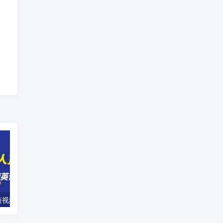
【独享秘笈】短视频无人直播-精英课，基础+进阶+精英课，持久不下播
短视频拍摄+直播间搭建视觉艺术实战课：手把手场景演绎 从0-1短视频-8节课