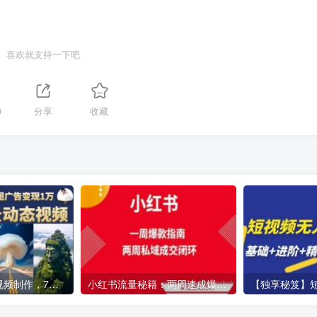
喜欢就支持一下吧
0
分享
收藏
云天AI风景动图视频制作，7天涨粉10万，星图广告变现1万
小红书流量秘籍：两周速成爆款笔记，解锁免费流量池