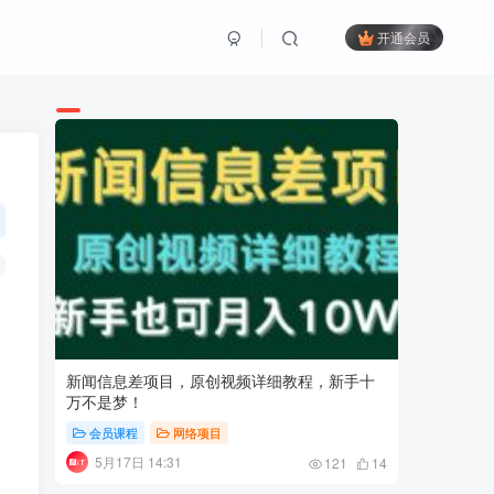
开通会员
新闻信息差项目，原创视频详细教程，新手十
AI·商
万不是梦！
现课
会员课程
网络项目
会员课
5月17日 14:31
9月8日
121
14