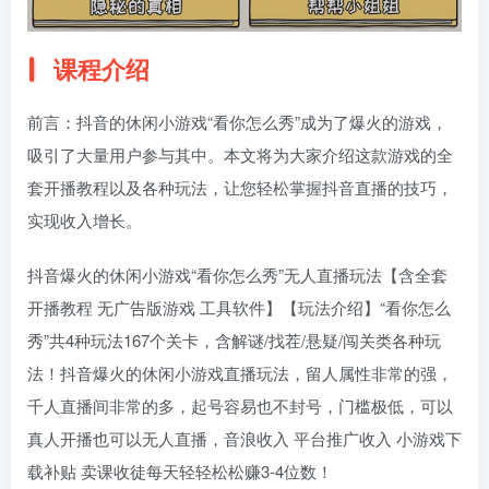
课程介绍
前言：抖音的休闲小游戏“看你怎么秀”成为了爆火的游戏，
吸引了大量用户参与其中。本文将为大家介绍这款游戏的全
套开播教程以及各种玩法，让您轻松掌握抖音直播的技巧，
实现收入增长。
抖音爆火的休闲小游戏“看你怎么秀”无人直播玩法【含全套
开播教程 无广告版游戏 工具软件】【玩法介绍】“看你怎么
秀”共4种玩法167个关卡，含解谜/找茬/悬疑/闯关类各种玩
法！抖音爆火的休闲小游戏直播玩法，留人属性非常的强，
千人直播间非常的多，起号容易也不封号，门槛极低，可以
真人开播也可以无人直播，音浪收入 平台推广收入 小游戏下
载补贴 卖课收徒每天轻轻松松赚3-4位数！