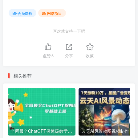
会员课程
网络项目
喜欢就支持一下吧
点赞
5
分享
收藏
相关推荐
全网最全ChatGPT保姆级教学，零基础上路
云天AI风景动图视频制作，7天涨