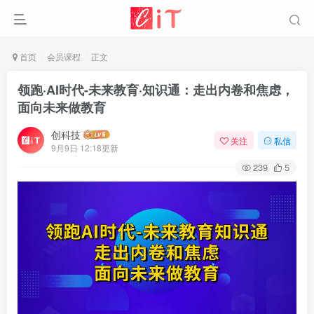
首页
会员课程
正文
领跑·AI时代-未来教育·知识通：走出内卷和焦虑，
面向未来做教育
创科技
关注
私信
9月9日 12:18更新
239
5