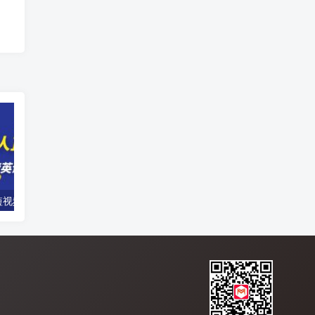
【独享秘笈】短视频无人直播-精英课，基础+进阶+精英课，持久不下播
短视频拍摄+直播间搭建视觉艺术实战课：手把手场景演绎 从0-1短视频-8节课