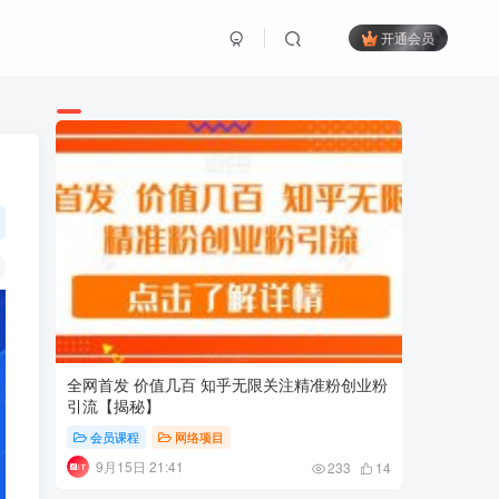
开通会员
全网首发 价值几百 知乎无限关注精准粉创业粉
视频号情
引流【揭秘】
1000
会员课程
网络项目
会员课
9月15日 21:41
5月22
233
14