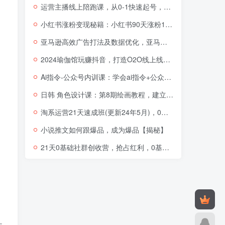
运营主播线上陪跑课，从0-1快速起号，猴帝1600线上课(更新24年5月)
小红书涨粉变现秘籍：小红书90天涨粉18W，1周涨粉破万，半年矩阵号粉丝破百万
亚马逊高效广告打法及数据优化，亚马逊高阶广告打法课
2024瑜伽馆玩赚抖音，打造O2O线上线下超级门店
Ai指令-公众号内训课：学会ai指令+公众号的底层逻辑（7节课）
日韩 角色设计课：第8期绘画教程，建立适合自己的设计体系（38节课）
淘系运营21天速成班(更新24年5月)，0基础轻松搞定淘系运营，不做假把式
小说推文如何跟爆品，成为爆品【揭秘】
21天0基础社群创收营，抢占红利，0基础解锁第二职业