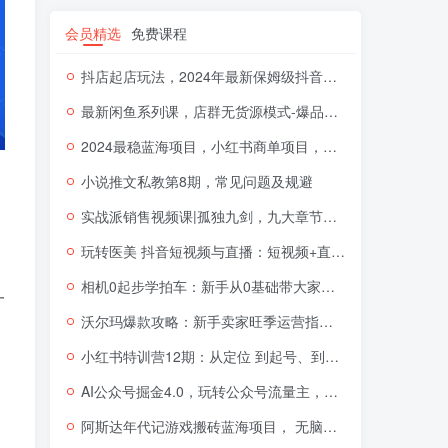
会员精选
免费课程
抖店起店玩法，2024年最新保姆级抖音小店开店教程（26节视频课）
最新闲鱼系列课，店群无货源模式-爆品打造硬件+软件+人工（20节课）
2024最稳蓝海项目，小红书商单项目，没有之一【揭秘】
小说推文私教第8期，常见问题及规避
实战派销售视频课|孤独九剑，九大章节环环相扣，全面讲解销售
玩转医美 抖音短视频与直播：短视频+直播+美学分享+团购（37节）
相机0起步学拍车：新手从0基础带大家玩转汽车摄影（18节课）
一
沃尔玛爆款攻略：新手卖家旺季运营指南（11节视频课）
小红书特训营12期：从定位 到起号、到变现全路径带你快速打通爆款任督二脉
AI公众号掘金4.0，玩转公众号流量主，快速生成原创文章，可矩阵【揭秘】
阿斯达年代记游戏搬砖蓝海项目， 无脑搬砖日入一两张【揭秘】