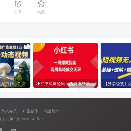
0
分享
收藏
云天AI风景动图视频制作，7天涨粉10万，星图广告变现1万
小红书流量秘籍：两周速成爆款笔记，解锁免费流量池
加入会员
广告合作
站点统计
科技
·
浙ICP备19016249号-7