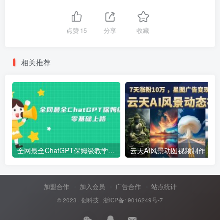
点赞
15
分享
收藏
相关推荐
全网最全ChatGPT保姆级教学，零基础上路
云天AI风景动图视频制作，7天涨
加盟合作
加入会员
广告合作
站点统计
© 2023 ·
创科技
·
浙ICP备19016249号-7