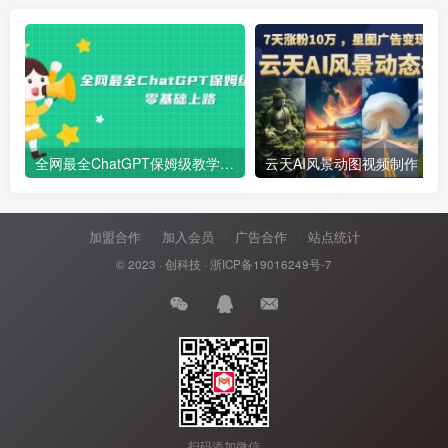
全网最全ChatGPT保姆级教学，零基础上路
云天AI风景动图视频制作，7天涨
加盟合作
加入会员
广告合作
站点统计
© 2023 ·
创科技
·
浙ICP备19016249号-7
扫码添加微信