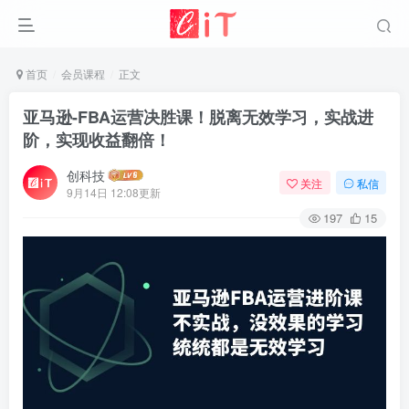
首页
会员课程
正文
亚马逊-FBA运营决胜课！脱离无效学习，实战进
阶，实现收益翻倍！
创科技
关注
私信
9月14日 12:08更新
197
15