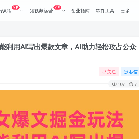
VIP
VIP
员课程
短视频运营
创业指南
软件工具
更多
能利用AI写出爆款文章，AI助力轻松攻占公众
关注
私信
107
7