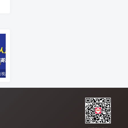
【独享秘笈】短视频无人直播-精英课，基础+进阶+精英课，持久不下播
短视频拍摄+直播间搭建视觉艺术实战课：手把手场景演绎 从0-1短视频-8节课