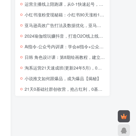
运营主播线上陪跑课，从0-1快速起号，猴帝1600线上课(更新24年5月)
小红书涨粉变现秘籍：小红书90天涨粉18W，1周涨粉破万，半年矩阵号粉丝破百万
亚马逊高效广告打法及数据优化，亚马逊高阶广告打法课
2024瑜伽馆玩赚抖音，打造O2O线上线下超级门店
Ai指令-公众号内训课：学会ai指令+公众号的底层逻辑（7节课）
日韩 角色设计课：第8期绘画教程，建立适合自己的设计体系（38节课）
淘系运营21天速成班(更新24年5月)，0基础轻松搞定淘系运营，不做假把式
小说推文如何跟爆品，成为爆品【揭秘】
21天0基础社群创收营，抢占红利，0基础解锁第二职业