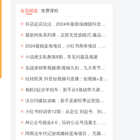
会员精选
免费课程
抖店起店玩法，2024年最新保姆级抖音小店开店教程（26节视频课）
最新闲鱼系列课，店群无货源模式-爆品打造硬件+软件+人工（20节课）
2024最稳蓝海项目，小红书商单项目，没有之一【揭秘】
小说推文私教第8期，常见问题及规避
实战派销售视频课|孤独九剑，九大章节环环相扣，全面讲解销售
玩转医美 抖音短视频与直播：短视频+直播+美学分享+团购（37节）
相机0起步学拍车：新手从0基础带大家玩转汽车摄影（18节课）
沃尔玛爆款攻略：新手卖家旺季运营指南（11节视频课）
小红书特训营12期：从定位 到起号、到变现全路径带你快速打通爆款任督二脉
AI公众号掘金4.0，玩转公众号流量主，快速生成原创文章，可矩阵【揭秘】
阿斯达年代记游戏搬砖蓝海项目， 无脑搬砖日入一两张【揭秘】