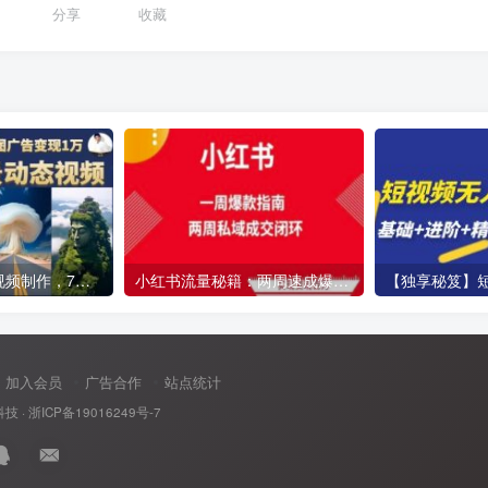
分享
收藏
云天AI风景动图视频制作，7天涨粉10万，星图广告变现1万
小红书流量秘籍：两周速成爆款笔记，解锁免费流量池
加入会员
广告合作
站点统计
科技
·
浙ICP备19016249号-7