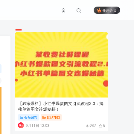
开通会员
【独家爆料】小红书爆款图文引流教程2.0：揭
老板的必
秘单篇图文连爆秘籍！
抖音电商
会员课程
网络项目
会员课
9月11日 12:03
9月11
292
8