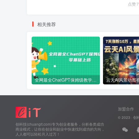
点赞
7
相关推荐
全网最全ChatGPT保姆级教学，零基础上路
加盟合作
© 2023 ·
创
创科技(chuangit.com)专为创业者服务，分析各类成功
商业模式，让你在创业和副业中快速找到成功的方向，
人人都可以轻松月入过万！