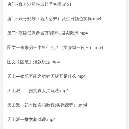
唐门~真人沙雕热点起号实操.mp4
唐门~账号规划（新人必来）及生日颜色实操.mp4
唐门~高级低保盘点万能玩法及Ai搬运.mp4
图文—未来另一半姓什么？（学会举一反三）.mp4
图文【随笔】爆款玩法.mp4
天山—娱乐万能之把姓氏拆开是什么.mp4
天山派——推文真人哭玩法.mp4
天山派—幻术图实拍教程(实操课程）.mp4
天山派—推文基础课.mp4