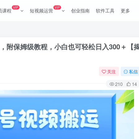
VIP
VIP
员课程
短视频运营
创业指南
软件工具
更多
，附保姆级教程，小白也可轻松日入300＋【
关注
私信
210
14