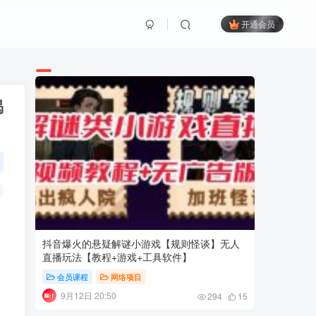
开通会员
揭
抖音爆火的悬疑解谜小游戏【规则怪谈】无人
亚马逊-
直播玩法【教程+游戏+工具软件】
快速 拉
会员课程
网络项目
会员课
9月12日 20:50
5月20
294
15