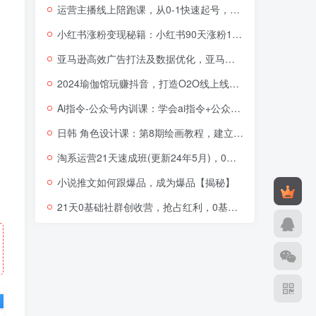
运营主播线上陪跑课，从0-1快速起号，猴帝1600线上课(更新24年5月)
小红书涨粉变现秘籍：小红书90天涨粉18W，1周涨粉破万，半年矩阵号粉丝破百万
亚马逊高效广告打法及数据优化，亚马逊高阶广告打法课
2024瑜伽馆玩赚抖音，打造O2O线上线下超级门店
Ai指令-公众号内训课：学会ai指令+公众号的底层逻辑（7节课）
日韩 角色设计课：第8期绘画教程，建立适合自己的设计体系（38节课）
淘系运营21天速成班(更新24年5月)，0基础轻松搞定淘系运营，不做假把式
小说推文如何跟爆品，成为爆品【揭秘】
21天0基础社群创收营，抢占红利，0基础解锁第二职业