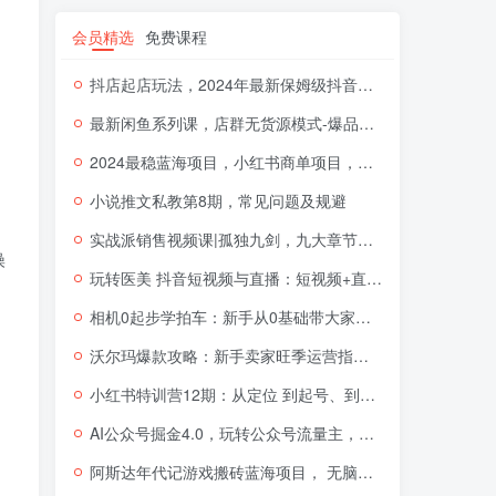
会员精选
免费课程
抖店起店玩法，2024年最新保姆级抖音小店开店教程（26节视频课）
最新闲鱼系列课，店群无货源模式-爆品打造硬件+软件+人工（20节课）
2024最稳蓝海项目，小红书商单项目，没有之一【揭秘】
小说推文私教第8期，常见问题及规避
实战派销售视频课|孤独九剑，九大章节环环相扣，全面讲解销售
操
玩转医美 抖音短视频与直播：短视频+直播+美学分享+团购（37节）
相机0起步学拍车：新手从0基础带大家玩转汽车摄影（18节课）
沃尔玛爆款攻略：新手卖家旺季运营指南（11节视频课）
小红书特训营12期：从定位 到起号、到变现全路径带你快速打通爆款任督二脉
AI公众号掘金4.0，玩转公众号流量主，快速生成原创文章，可矩阵【揭秘】
阿斯达年代记游戏搬砖蓝海项目， 无脑搬砖日入一两张【揭秘】