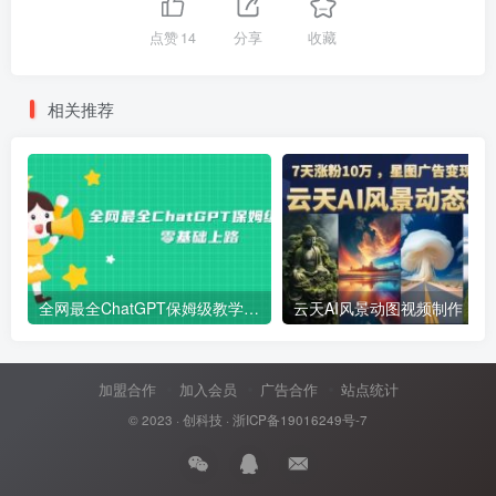
点赞
14
分享
收藏
相关推荐
全网最全ChatGPT保姆级教学，零基础上路
云天AI风景动图视频制作，7天涨
加盟合作
加入会员
广告合作
站点统计
© 2023 ·
创科技
·
浙ICP备19016249号-7